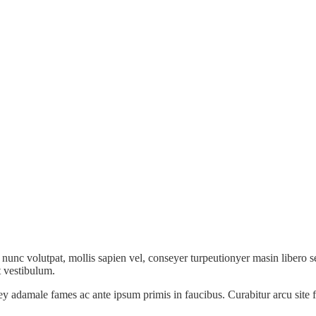
 nunc volutpat, mollis sapien vel, conseyer turpeutionyer masin libero s
t vestibulum.
 adamale fames ac ante ipsum primis in faucibus. Curabitur arcu site feug